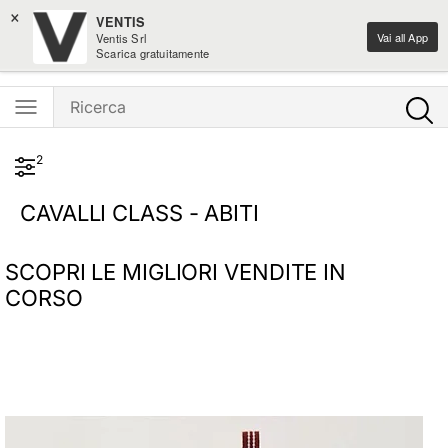
×
Spedizione gratis sui nuovi arrivi moda sopra i 100€
VENTIS
Vai all App
Ventis Srl
Ventis - L'e-shopping parla italiano
Scarica gratuitamente
2
CAVALLI CLASS - ABITI
SCOPRI LE MIGLIORI VENDITE IN
CORSO