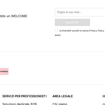
 subito un WELCOME
Iscriviti
Iscrivendoti accetti la nostra
Privacy Policy
.
email.
SERVIZI PER PROFESSIONISTI
AREA LEGALE
H
Soluzioni dedicate B2B
Chi siamo
c