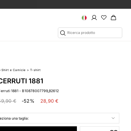
T-Shirt e Camicie
>
T-shirt
CERRUTI 1881
Cerruti 1881 - B10878007799_82612
59,90 €
-52%
28,90 €