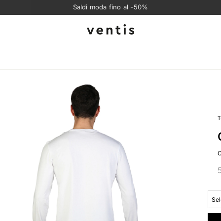
Saldi moda fino al -50%
Ventis