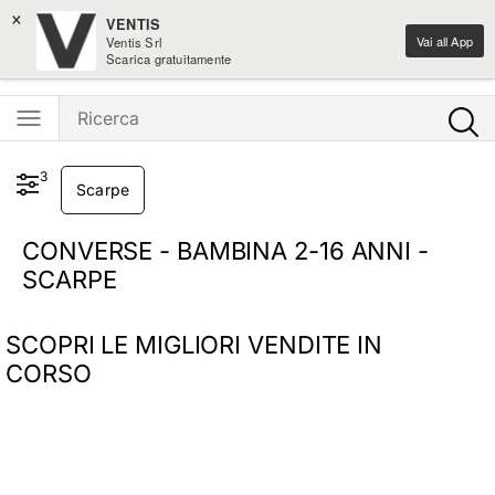
×
-10% sulle novità home design
VENTIS
Vai all App
Ventis Srl
Ventis - L'e-shopping parla italiano
Scarica gratuitamente
3
Scarpe
CONVERSE - BAMBINA 2-16 ANNI -
SCARPE
SCOPRI LE MIGLIORI VENDITE IN
CORSO