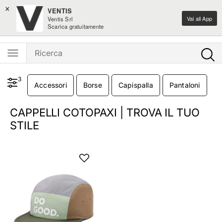
×
-10% sulle novità home design
VENTIS
Vai all App
Ventis Srl
Ventis - L'e-shopping parla italiano
Scarica gratuitamente
3
Accessori
Borse
Capispalla
Pantaloni
T
CAPPELLI COTOPAXI | TROVA IL TUO
STILE