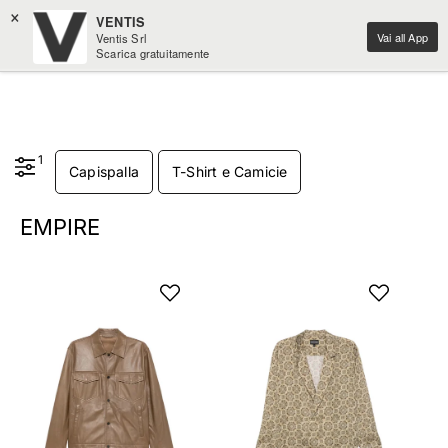
×
VENTIS
Vai all App
Ventis Srl
Scarica gratuitamente
1
Capispalla
T-Shirt e Camicie
EMPIRE