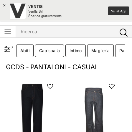
×
Saldi moda fino al -50%
VENTIS
Vai all App
Ventis Srl
Ventis - L'e-shopping parla italiano
Scarica gratuitamente
3
Abiti
Capispalla
Intimo
Maglieria
Pantal
GCDS - PANTALONI - CASUAL