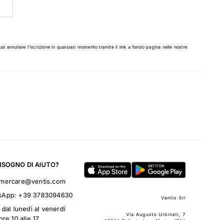
uoi annullare l'iscrizione in qualsiasi momento tramite il link a fondo pagina nelle nostre
BISOGNO DI AIUTO?
omercare@ventis.com
sApp:
+39 3783094630
Ventis Srl
 dal lunedì al venerdì
Via Augusto Urbinati, 7
ore 10 alle 17