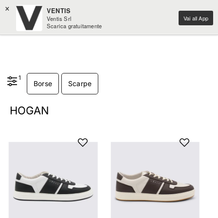
×
VENTIS
Vai all App
Ventis Srl
Scarica gratuitamente
1
Borse
Scarpe
HOGAN