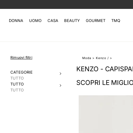
DONNA
UOMO
CASA
BEAUTY
GOURMET
TMQ
Rimuovi filtri
Moda
>
Kenzo
/
>
KENZO - CAPISPA
CATEGORIE
TUTTO
SCOPRI LE MIGLI
TUTTO
TUTTO