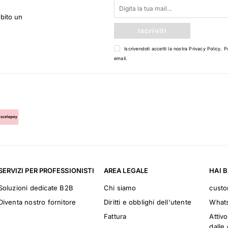
ubito un
Iscriviti
Iscrivendoti accetti la nostra
Privacy Policy
. P
email.
SERVIZI PER PROFESSIONISTI
AREA LEGALE
HAI 
Soluzioni dedicate B2B
Chi siamo
cust
Diventa nostro fornitore
Diritti e obblighi dell'utente
What
Fattura
Attivo
dalle 