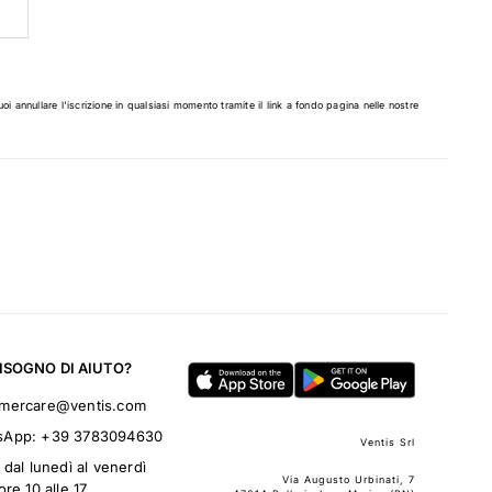
uoi annullare l'iscrizione in qualsiasi momento tramite il link a fondo pagina nelle nostre
BISOGNO DI AIUTO?
omercare@ventis.com
sApp:
+39 3783094630
Ventis Srl
 dal lunedì al venerdì
Via Augusto Urbinati, 7
ore 10 alle 17