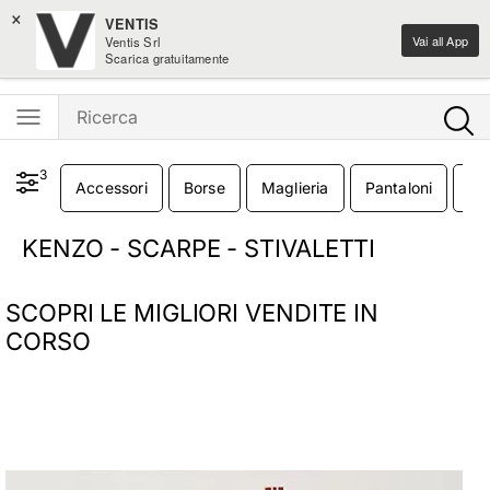
×
-10% sui nuovi arrivi moda
VENTIS
Vai all App
Ventis Srl
Ventis - L'e-shopping parla italiano
Scarica gratuitamente
3
Accessori
Borse
Maglieria
Pantaloni
T-
KENZO - SCARPE - STIVALETTI
SCOPRI LE MIGLIORI VENDITE IN
CORSO