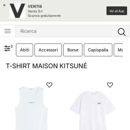
×
Spedizione gratis sui nuovi arrivi moda sopra i 100€
VENTIS
Vai all App
Ventis Srl
Ventis - L'e-shopping parla italiano
Scarica gratuitamente
3
Abiti
Accessori
Borse
Capispalla
Maglie
T-SHIRT MAISON KITSUNÉ