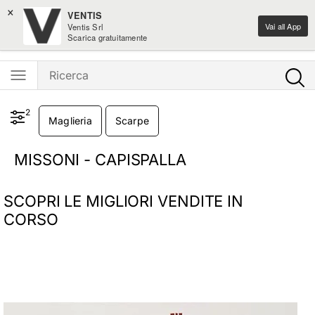
×
-10% sulle novità home design
VENTIS
Vai all App
Ventis Srl
Ventis - L'e-shopping parla italiano
Scarica gratuitamente
2
Maglieria
Scarpe
MISSONI - CAPISPALLA
SCOPRI LE MIGLIORI VENDITE IN
CORSO