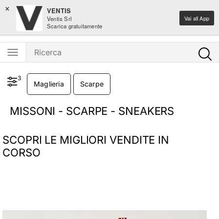
×
Saldi moda fino al -50%
VENTIS
Vai all App
Ventis Srl
Ventis - L'e-shopping parla italiano
Scarica gratuitamente
3
Maglieria
Scarpe
MISSONI - SCARPE - SNEAKERS
SCOPRI LE MIGLIORI VENDITE IN
CORSO