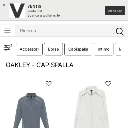
×
Spedizione gratis sui nuovi arrivi moda sopra i 100€
VENTIS
Vai all App
Ventis Srl
Ventis - L'e-shopping parla italiano
Scarica gratuitamente
2
Accessori
Borse
Capispalla
Intimo
Magl
OAKLEY - CAPISPALLA