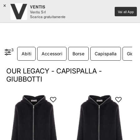
×
VENTIS
Vai all App
Ventis Srl
Scarica gratuitamente
3
Abiti
Accessori
Borse
Capispalla
Gioiell
OUR LEGACY - CAPISPALLA -
GIUBBOTTI