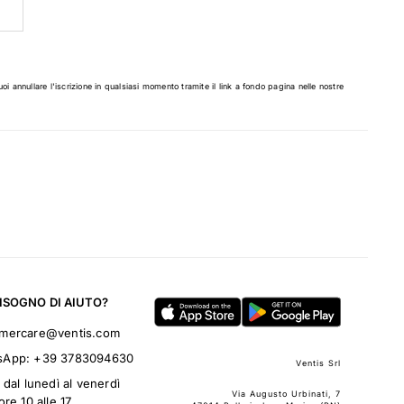
uoi annullare l'iscrizione in qualsiasi momento tramite il link a fondo pagina nelle nostre
BISOGNO DI AIUTO?
omercare@ventis.com
sApp:
+39 3783094630
Ventis Srl
 dal lunedì al venerdì
Via Augusto Urbinati, 7
ore 10 alle 17