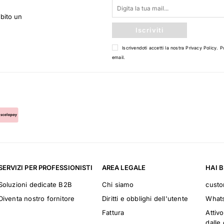
ubito un
Iscriviti
Iscrivendoti accetti la nostra
Privacy Policy
. P
email.
SERVIZI PER PROFESSIONISTI
AREA LEGALE
HAI 
Soluzioni dedicate B2B
Chi siamo
cust
Diventa nostro fornitore
Diritti e obblighi dell'utente
What
Fattura
Attivo
dalle 