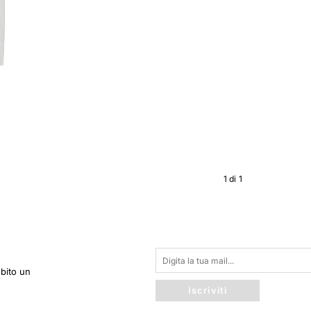
1
di
1
ubito un
Iscriviti