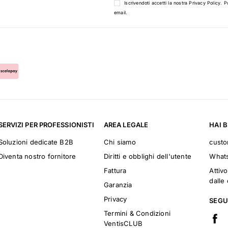
Iscrivendoti accetti la nostra
Privacy Policy
. P
email.
SERVIZI PER PROFESSIONISTI
AREA LEGALE
HAI 
Soluzioni dedicate B2B
Chi siamo
cust
Diventa nostro fornitore
Diritti e obblighi dell'utente
What
Fattura
Attivo
dalle 
Garanzia
Privacy
SEGU
Termini & Condizioni
VentisCLUB