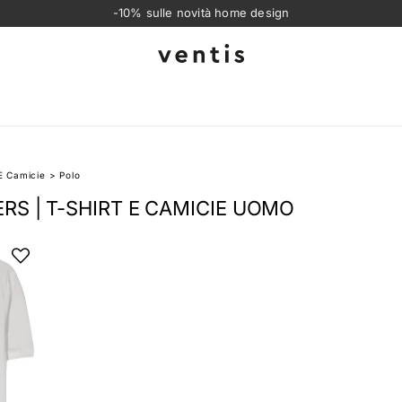
-10% sulle novità home design
Ventis
 E Camicie
>
Polo
S | T-SHIRT E CAMICIE UOMO