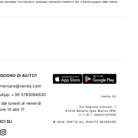
uoi annullare l'iscrizione in qualsiasi momento tramite il link a fondo pagina nelle nostre
BISOGNO DI AIUTO?
omercare@ventis.com
sApp:
+39 3783094630
Ventis Srl
 dal lunedì al venerdì
Via Augusto Urbinati, 7
ore 10 alle 17
47814 Bellaria-Igea Marina (RN)
C.F./P.I. 06853120969
ICI SU
© 2026 VENTIS ALL RIGHTS RESERVED