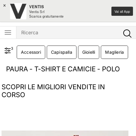
×
Iscriviti alla newsletter: -15% di sconto sul primo ordine
VENTIS
Vai all App
Ventis Srl
Ventis - L'e-shopping parla italiano
Scarica gratuitamente
3
Accessori
Capispalla
Gioielli
Maglieria
O
PAURA - T-SHIRT E CAMICIE - POLO
SCOPRI LE MIGLIORI VENDITE IN
CORSO