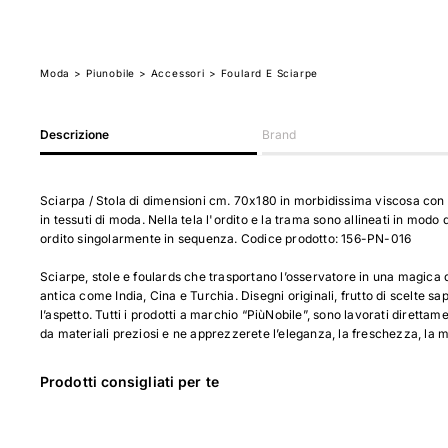
Moda
>
Piunobile
> Accessori
> Foulard E Sciarpe
Descrizione
Brand
Sciarpa / Stola di dimensioni cm. 70x180 in morbidissima viscosa con 
in tessuti di moda. Nella tela l'ordito e la trama sono allineati in modo
ordito singolarmente in sequenza. Codice prodotto: 156-PN-016
Sciarpe, stole e foulards che trasportano l’osservatore in una magica di
antica come India, Cina e Turchia. Disegni originali, frutto di scelte sa
l’aspetto. Tutti i prodotti a marchio “PiùNobile”, sono lavorati direttam
da materiali preziosi e ne apprezzerete l’eleganza, la freschezza, la 
Prodotti consigliati per te