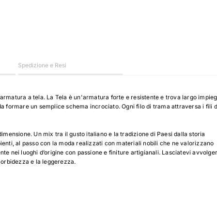
Spedizione e Resi
armatura a tela. La Tela è un'armatura forte e resistente e trova largo impie
 da formare un semplice schema incrociato. Ogni filo di trama attraversa i fili d
mensione. Un mix tra il gusto italiano e la tradizione di Paesi dalla storia
pienti, al passo con la moda realizzati con materiali nobili che ne valorizzano
ente nei luoghi d’origine con passione e finiture artigianali. Lasciatevi avvolge
morbidezza e la leggerezza.