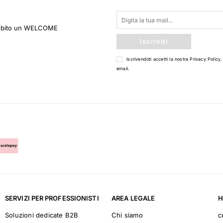
 subito un WELCOME
Iscriviti
Iscrivendoti accetti la nostra
Privacy Policy
.
email.
SERVIZI PER PROFESSIONISTI
AREA LEGALE
H
Soluzioni dedicate B2B
Chi siamo
c