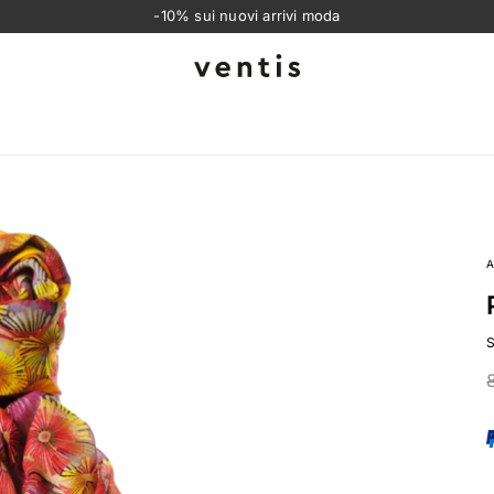
-10% sui nuovi arrivi moda
Ventis