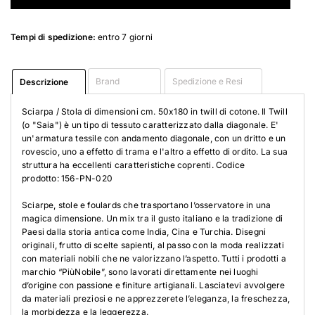
Tempi di spedizione:
entro 7 giorni
Brand
Spedizione e Resi
Descrizione
Sciarpa / Stola di dimensioni cm. 50x180 in twill di cotone. Il Twill
(o "Saia") è un tipo di tessuto caratterizzato dalla diagonale. E'
un'armatura tessile con andamento diagonale, con un dritto e un
rovescio, uno a effetto di trama e l'altro a effetto di ordito. La sua
struttura ha eccellenti caratteristiche coprenti. Codice
prodotto: 156-PN-020
Sciarpe, stole e foulards che trasportano l’osservatore in una
magica dimensione. Un mix tra il gusto italiano e la tradizione di
Paesi dalla storia antica come India, Cina e Turchia. Disegni
originali, frutto di scelte sapienti, al passo con la moda realizzati
con materiali nobili che ne valorizzano l’aspetto. Tutti i prodotti a
marchio “PiùNobile”, sono lavorati direttamente nei luoghi
d’origine con passione e finiture artigianali. Lasciatevi avvolgere
da materiali preziosi e ne apprezzerete l’eleganza, la freschezza,
la morbidezza e la leggerezza.