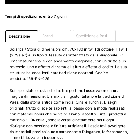
Tempi di spedizione:
entro 7 giorni
Brand
Spedizione e Resi
Descrizione
Sciarpa / Stola di dimensioni cm. 70x180 in twill di cotone. Il Twill
(o "Saia") è un tipo di tessuto caratterizzato dalla diagonale. E'
un'armatura tessile con andamento diagonale, con un dritto e un
rovescio, uno a effetto di trama e l'altro a effetto di ordito. La sua
struttura ha eccellenti caratteristiche coprenti. Codice
prodotto: 156-PN-029
Sciarpe, stole e foulards che trasportano l’osservatore in una
magica dimensione. Un mix tra il gusto italiano e la tradizione di
Paesi dalla storia antica come India, Cina e Turchia. Disegni
originali, frutto di scelte sapienti, al passo con la moda realizzati
con materiali nobili che ne valorizzano l’aspetto. Tutti i prodotti a
marchio “PiùNobile”, sono lavorati direttamente nei luoghi
d’origine con passione e finiture artigianali. Lasciatevi avvolgere
da materiali preziosi e ne apprezzerete l’eleganza, la freschezza,
la morbidezza e la leggerezza.