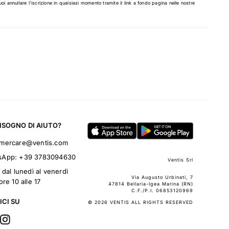
uoi annullare l'iscrizione in qualsiasi momento tramite il link a fondo pagina nelle nostre
BISOGNO DI AIUTO?
omercare@ventis.com
sApp:
+39 3783094630
Ventis Srl
 dal lunedì al venerdì
Via Augusto Urbinati, 7
ore 10 alle 17
47814 Bellaria-Igea Marina (RN)
C.F./P.I. 06853120969
ICI SU
© 2026 VENTIS ALL RIGHTS RESERVED