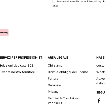
Iscrivendoti accetti la nostra
Privacy Policy
. P
email.
SERVIZI PER PROFESSIONISTI
AREA LEGALE
HAI 
Soluzioni dedicate B2B
Chi siamo
cust
Diventa nostro fornitore
Diritti e obblighi dell'utente
What
Fattura
Attivo
dalle 
Garanzia
Privacy
SEGU
Termini & Condizioni
VentisCLUB