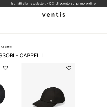
-10% sulle novità home design
Ventis
>
Cappelli
SSORI - CAPPELLI