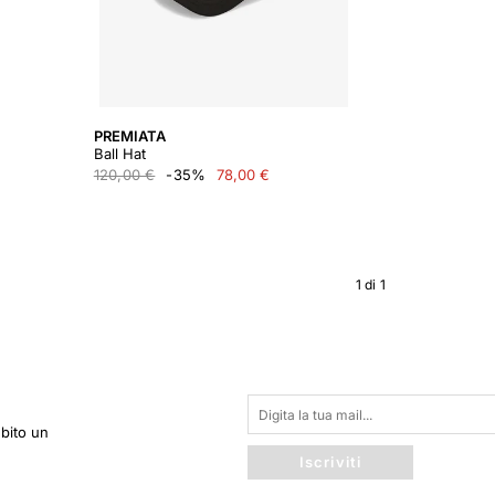
PREMIATA
Ball Hat
120,00 €
-35%
78,00 €
1
di
1
ubito un
Iscriviti