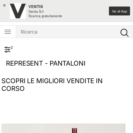
×
Saldi moda fino al -50%
VENTIS
Vai all App
Ventis Srl
Ventis - L'e-shopping parla italiano
Scarica gratuitamente
2
REPRESENT - PANTALONI
SCOPRI LE MIGLIORI VENDITE IN
CORSO