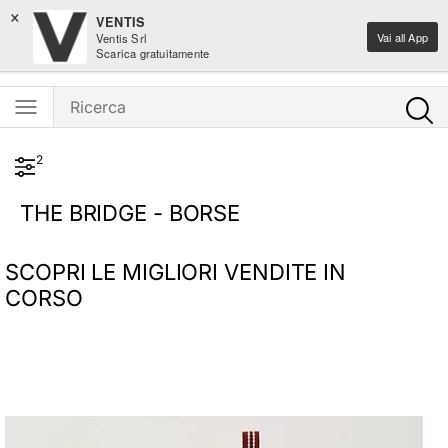
×
-10% sulle novità home design
VENTIS
Vai all App
Ventis Srl
Ventis - L'e-shopping parla italiano
Scarica gratuitamente
2
THE BRIDGE - BORSE
SCOPRI LE MIGLIORI VENDITE IN
CORSO