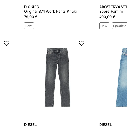
DICKIES
ARC'TERYX VE
Original 874 Work Pants Khaki
Spere Pant m
79,00 €
400,00 €
New
New
Spedizio
DIESEL
DIESEL