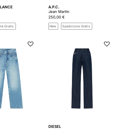
ILANCE
A.P.C.
Jean Martin
250,00 €
ne Gratis
New
Spedizione Gratis
DIESEL