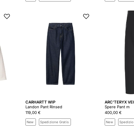
CARHARTT WIP
ARC'TERYX VE
Landon Pant Rinsed
Spere Pant m
119,00 €
400,00 €
New
Spedizione Gratis
New
Spedizio