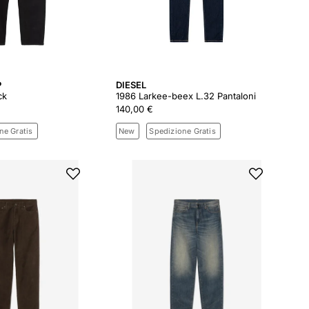
P
DIESEL
ck
1986 Larkee-beex L.32 Pantaloni
140,00 €
ne Gratis
New
Spedizione Gratis