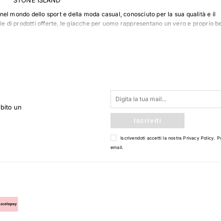
el mondo dello sport e della moda casual, conosciuto per la sua qualità e il
ie di prodotti offerte, le giacche per uomo rappresentano un vero e proprio b
 giacca ADIDAS SST, una tra le più iconiche del brand. Ispirata allo streetwear,
 che assicura comfort e durata. Ha un taglio regolare e un design minimalista,
o ADIDAS sulla parte frontale. Questa giacca è apprezzata per la sua versatili
e sport che per un look casual quotidiano.
 ADIDAS Tiro 19, realizzata con il tessuto Aeroready per mantenere la pelle
attività fisica. Questa giacca sportiva, di colore nero con dettagli bianchi, ha
ubito un
sue rifiniture riflettenti la rendono perfetta per gli allenamenti notturni
Iscriviti
S Own the Run, leggera e impermeabile, è perfetta per il runner che non vuole
Iscrivendoti accetti la nostra
Privacy Policy
. P
i meteo avverse. Con i polsini elasticizzati e l'orlo regolabile, garantisce 
email.
l design le classiche tre strisce sulle maniche e il logo ADIDAS sul petto.
r lo stile unico e la qualità dei materiali utilizzati. Che siate sportivi
un capo di abbigliamento casual di tendenza, l'ampia gamma di giacche ADIDAS
i.
ri prodotti del brand ADIDAS? Visitate la nostra collezione completa su
"maggi
empre aggiornati sulle ultime novità.