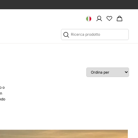
o o
on
endo