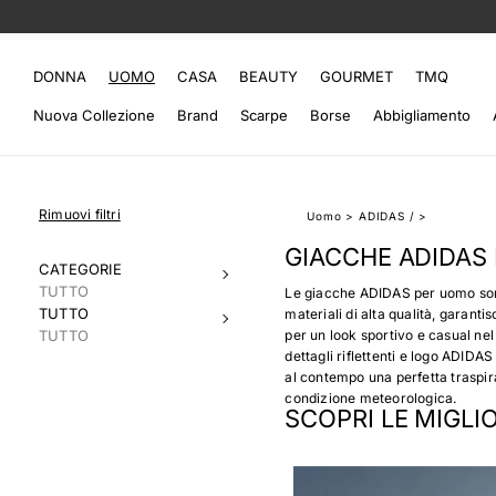
DONNA
UOMO
CASA
BEAUTY
GOURMET
TMQ
Nuova Collezione
Brand
Scarpe
Borse
Abbigliamento
Rimuovi filtri
Uomo
>
ADIDAS
/
>
GIACCHE ADIDAS
CATEGORIE
TUTTO
Le giacche ADIDAS per uomo sono
TUTTO
materiali di alta qualità, garant
TUTTO
per un look sportivo e casual n
dettagli riflettenti e logo ADIDA
al contempo una perfetta traspira
condizione meteorologica.
SCOPRI LE MIGLI