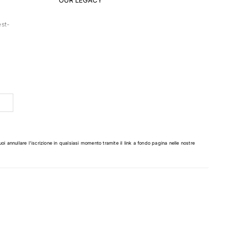
est-
 è
tà:
 un
uoi annullare l'iscrizione in qualsiasi momento tramite il link a fondo pagina nelle nostre
una
 ha
ori