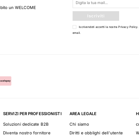
 subito un WELCOME
Iscriviti
Iscrivendoti accetti la nostra
Privacy Policy
.
email.
SERVIZI PER PROFESSIONISTI
AREA LEGALE
H
Soluzioni dedicate B2B
Chi siamo
c
Diventa nostro fornitore
Diritti e obblighi dell'utente
W