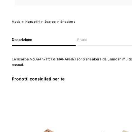
Moda
>
Napapijri
> Scarpe
> Sneakers
Descrizione
Brand
Le scarpe Np0a4h71fc1 di NAPAPIJRI sono sneakers da uomo in multico
casual.
Prodotti consigliati per te